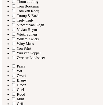
Thom de Jong
Tom Boekema
Tom van Rooij
Tromp & Rueb
Truly Truly
Vincent van Gogh
Vivian Heyms
Wieki Somers
Willem Zwiers
Winy Maas
Yon Prüst
Yuri van Poppel
Zweitse Landsheer
Paars
Wit
Zwart
Blauw
Groen
Geel
Rood
Mint
Grijs