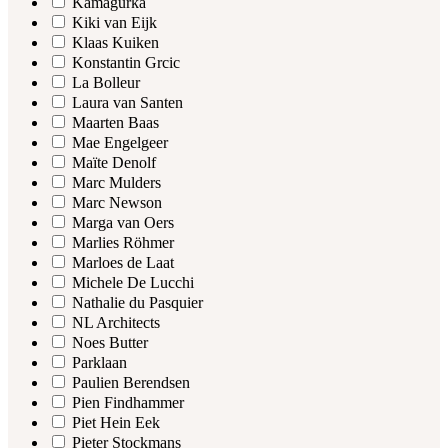
Kamagurka
Kiki van Eijk
Klaas Kuiken
Konstantin Grcic
La Bolleur
Laura van Santen
Maarten Baas
Mae Engelgeer
Maïte Denolf
Marc Mulders
Marc Newson
Marga van Oers
Marlies Röhmer
Marloes de Laat
Michele De Lucchi
Nathalie du Pasquier
NL Architects
Noes Butter
Parklaan
Paulien Berendsen
Pien Findhammer
Piet Hein Eek
Pieter Stockmans