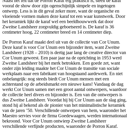
Naast het feit dat de Porron Karaf erg praktisch is, steelt de karaf
vooral de show door zijn ogenschijnlijk simpele en ingetogen
ontwerp. Less is in dit geval zeker more, want de organische en
vloeiende vormen maken deze karaf tot een waar kunstwerk. Door
het keramiek lijkt de karaf wel een beeldhouwwerk dat door
Zweitse Landsheer zorgvuldig geboetseerd is. De karaf is 36
centimeter hoog, 22 centimeter breed en 14 centimeter diep.
De Porron Karaf maakt deel uit van de collectie van Cor Unum.
Deze karaf is voor Cor Unum een bijzonder item, want Zweitse
Landsheer (1928 – 2010) is dertig jaar lang de creative director van
Cor Unum geweest. Een paar jaar na de oprichting in 1953 werd
Zweitse Landsheer bij het merk betrokken. Een goede zet, want
onder zijn leiding maakte het Cor Unum de transitie van sociale
werkplaats naar een fabrikant van hoogstaand aardewerk. En niet
onbelangrijk: nog steeds biedt Cor Unum mensen met een
achterstand op de arbeidsmarkt een nieuwe kans! Vandaag de dag
werkt Cor Unum samen met een groot aantal ontwerpers, waardoor
de collectie heel divers en bijzonder is. Een van die ontwerpers is
dus Zweitse Landsheer. Voordat hij bij Cor Unum aan de slag ging,
stond hij al bekend als de pionier van het minimalistische keramiek
van de jaren ’50. Verschillende ontwerpen van hem, waaronder het
Maestro servies voor de firma Goedewaagen, werden internationaal
bekroond. Voor Cor Unum ontwierp Zweitse Landsheer
verschillende verfijnde producten, waaronder de Porron Karaf.